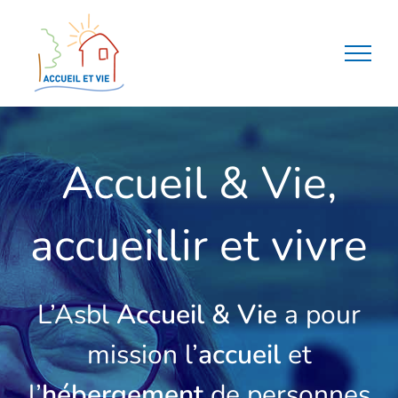
Passer
au
contenu
Accueil & Vie,
accueillir et vivre
L’Asbl
Accueil & Vie
a pour
mission l’
accueil
et
l’
hébergement
de personnes